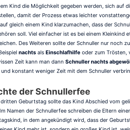
nem Kind die Möglichkeit gegeben werden, sich auf d
tellen, damit der Prozess etwas leichter vonstattenge
 auf gleich einem Kind klarzumachen, dass der Schnul
ören soll. Viel einfacher ist es bei einem Kleinkind e
eichen. Des Weiteren sollte der Schnuller nur noch 
Beispiel
nachts
als
Einschlafhilfe
oder zum Trösten, 
wissen Zeit kann man dann
Schnuller nachts abgew
 und konstant weniger Zeit mit dem Schnuller verbri
chte der Schnullerfee
dritten Geburtstag sollte das Kind Abschied vom gel
 Namen der Schnullerfee schreiben die Eltern einen
tagskind, in dem angekündigt wird, dass der Geburts
leines Kind mehr ist, sondern ein großes Kind ist, we