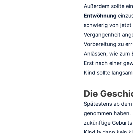
Außerdem sollte ei
Entwöhnung
einzus
schwierig von jetzt
Vergangenheit angeh
Vorbereitung zu err
Anlässen, wie zum 
Erst nach einer ge
Kind sollte langsam
Die Geschi
Spätestens ab dem 
genommen haben. Im
zukünftige Geburts
Kind ja dann kein k