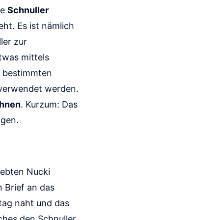
ie
Schnuller
ht. Es ist nämlich
ler zur
twas mittels
zu bestimmten
verwendet werden.
öhnen
. Kurzum: Das
ngen.
iebten Nucki
 Brief an das
tag naht und das
lches den Schnuller