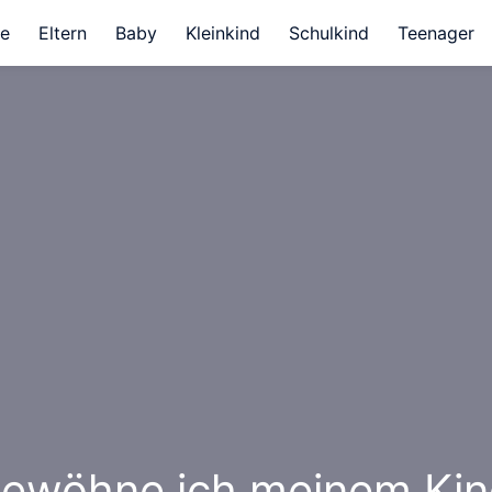
e
Eltern
Baby
Kleinkind
Schulkind
Teenager
gewöhne ich meinem Kin