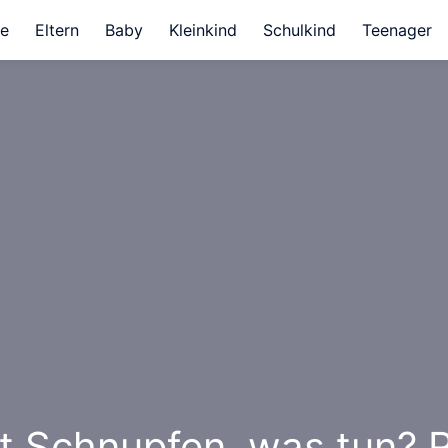
e
Eltern
Baby
Kleinkind
Schulkind
Teenager
t Schnupfen, was tun? 