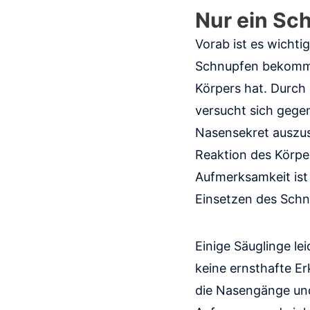
Nur ein Sc
Vorab ist es wicht
Schnupfen bekommt 
Körpers hat. Durch 
versucht sich gegen
Nasensekret auszus
Reaktion des Körper
Aufmerksamkeit is
Einsetzen des Schn
Einige Säuglinge l
keine ernsthafte E
die Nasengänge und